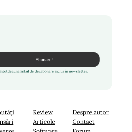
i întotdeauna linkul de dezabonare inclus în newsletter.
utăți
Review
Despre autor
nsări
Articole
Contact
verse
Software
Forum