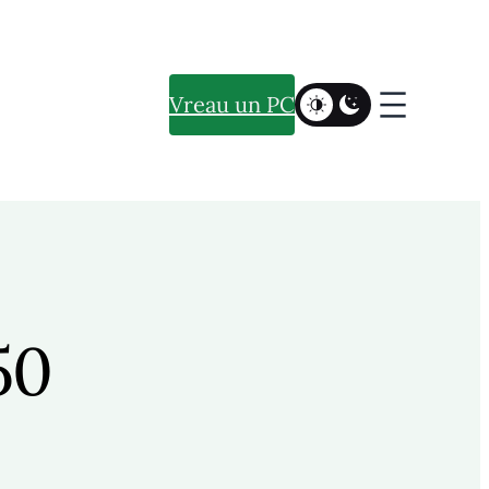
Vreau un PC
50