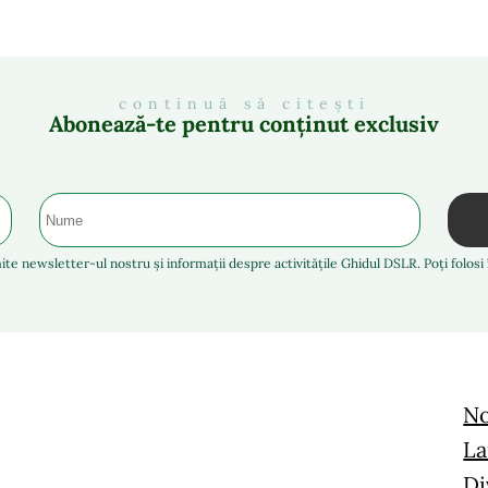
continuă să citești
Abonează-te pentru conținut exclusiv
ite newsletter-ul nostru și informații despre activitățile Ghidul DSLR. Poți folos
No
La
Di