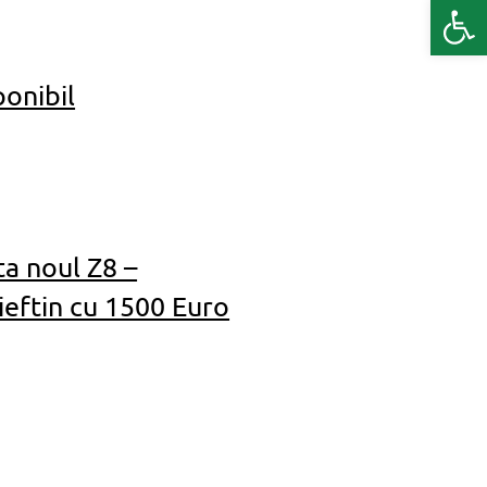
Deschide b
ponibil
ta noul Z8 –
ieftin cu 1500 Euro