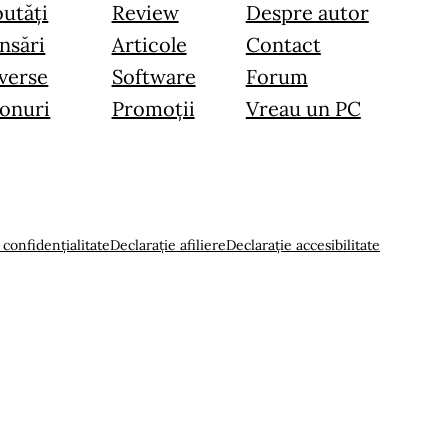
utăți
Review
Despre autor
nsări
Articole
Contact
verse
Software
Forum
onuri
Promoții
Vreau un PC
 confidențialitate
Declarație afiliere
Declarație accesibilitate