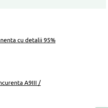
inenta cu detalii 95%
ncurenta A9III /