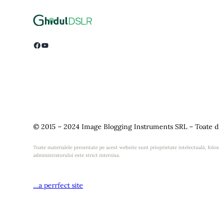
Facebook
YouTube
© 2015 – 2024 Image Blogging Instruments SRL – Toate dr
Toate materialele prezentate pe acest website sunt prioprietate intelectuală, folosi
administratorului este strict interzisa.
…a perrfect site