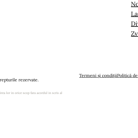
No
La
Di
Zv
Termeni și condiții
Politică de
epturile rezervate.
rea lor in orice scop fara acordul in scris al