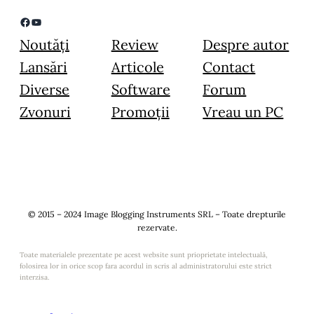
Facebook
YouTube
Noutăți
Review
Despre autor
Lansări
Articole
Contact
Diverse
Software
Forum
Zvonuri
Promoții
Vreau un PC
© 2015 – 2024 Image Blogging Instruments SRL – Toate drepturile
rezervate.
Toate materialele prezentate pe acest website sunt prioprietate intelectuală,
folosirea lor in orice scop fara acordul in scris al administratorului este strict
interzisa.