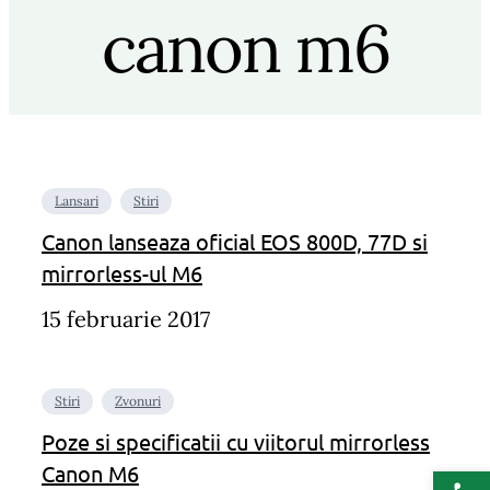
canon m6
Lansari
Stiri
Canon lanseaza oficial EOS 800D, 77D si
mirrorless-ul M6
15 februarie 2017
Stiri
Zvonuri
Poze si specificatii cu viitorul mirrorless
Deschide b
Canon M6