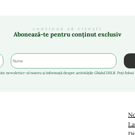
continuă să citești
Abonează-te pentru conținut exclusiv
ite newsletter-ul nostru și informații despre activitățile Ghidul DSLR. Poți folos
No
La
Di