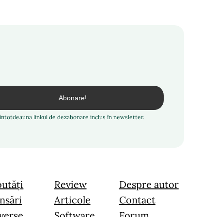
i întotdeauna linkul de dezabonare inclus în newsletter.
utăți
Review
Despre autor
nsări
Articole
Contact
verse
Software
Forum