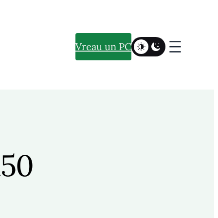
Vreau un PC
50