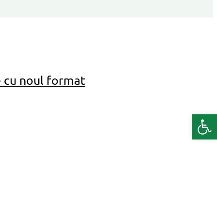
e cu noul format
Deschide b