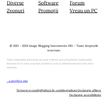
Diverse
Software
Forum
Zvonuri
Promoții
Vreau un PC
© 2015 – 2024 Image Blogging Instruments SRL – Toate drepturile
rezervate.
Toate materialele prezentate pe acest website sunt prioprietate intelectuală,
folosirea lor in orice scop fara acordul in scris al administratorului este strict
interzisa.
…a perrfect site
Termeni și condiții
Politică de confidențialitate
Declarație afiliere
Declarație accesibilitate