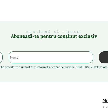
continuă să citești
Abonează-te pentru conținut exclusiv
ite newsletter-ul nostru și informații despre activitățile Ghidul DSLR. Poți folos
No