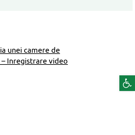
tia unei camere de
 – Inregistrare video
Deschide b