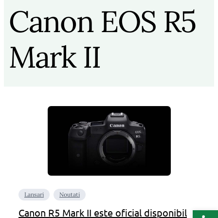
Canon EOS R5
Mark II
Lansari
Noutati
Deschide b
Canon R5 Mark II este oficial disponibil