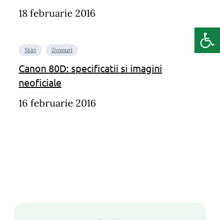
18 februarie 2016
Deschide b
Stiri
Zvonuri
Canon 80D: specificatii si imagini
neoficiale
16 februarie 2016