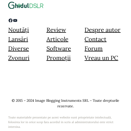
Facebook
YouTube
Noutăți
Review
Despre autor
Lansări
Articole
Contact
Diverse
Software
Forum
Zvonuri
Promoții
Vreau un PC
© 2015 – 2024 Image Blogging Instruments SRL – Toate drepturile
rezervate.
Toate materialele prezentate pe acest website sunt prioprietate intelectuală,
folosirea lor in orice scop fara acordul in scris al administratorului este strict
interzisa.