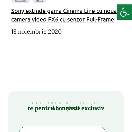
Deschide b
Sony extinde gama Cinema Line cu noua
camera video FX6 cu senzor Full-Frame
18 noiembrie 2020
continuă să citești
Abonează-te pentru conținut exclusiv