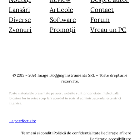
Lansări
Articole
Contact
Diverse
Software
Forum
Zvonuri
Promoții
Vreau un PC
© 2015 – 2024 Image Blogging Instruments SRL – Toate drepturile
rezervate.
Toate materialele prezentate pe acest website sunt prioprietate intelectuală,
folosirea lor in orice scop fara acordul in scris al administratorului este strict
interzisa.
…a perrfect site
Termeni și condiții
Politică de confidențialitate
Declarație afiliere
Declarație accesibilitate