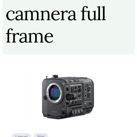
camnera full
frame
Lansari
Stiri