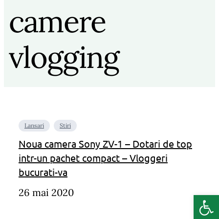
camere
vlogging
Lansari
Stiri
Noua camera Sony ZV-1 – Dotari de top
intr-un pachet compact – Vloggeri
bucurati-va
26 mai 2020
Deschide b