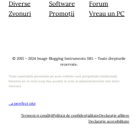
Diverse
Software
Forum
Zvonuri
Promoții
Vreau un PC
© 2015 – 2024 Image Blogging Instruments SRL – Toate drepturile
rezervate.
Toate materialele prezentate pe acest website sunt prioprietate intelectuală,
folosirea lor in orice scop fara acordul in scris al administratorului este strict
interzisa.
…a perrfect site
Termeni și condiții
Politică de confidențialitate
Declarație afiliere
Declarație accesibilitate