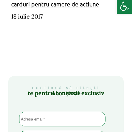
Deschide b
carduri pentru camere de actiune
18 iulie 2017
continuă să citești
Abonează-te pentru conținut exclusiv