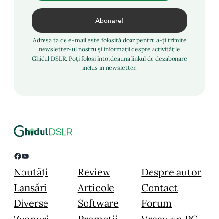
Adresa ta de e-mail este folosită doar pentru a-ți trimite
newsletter-ul nostru și informații despre activitățile
Ghidul DSLR. Poți folosi întotdeauna linkul de dezabonare
inclus în newsletter.
Facebook
YouTube
Noutăți
Review
Despre autor
Lansări
Articole
Contact
Diverse
Software
Forum
Zvonuri
Promoții
Vreau un PC