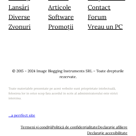
Lansări
Articole
Contact
Diverse
Software
Forum
Zvonuri
Promoții
Vreau un PC
© 2015 – 2024 Image Blogging Instruments SRL – Toate drepturile
rezervate.
Toate materialele prezentate pe acest website sunt prioprietate intelectuală,
folosirea lor in orice scop fara acordul in scris al administratorului este strict
interzisa.
…a perrfect site
Termeni și condiții
Politică de confidențialitate
Declarație afiliere
Declarație accesibilitate