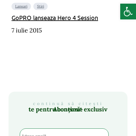
Deschide b
Lansari
Stiri
GoPRO lanseaza Hero 4 Session
7 iulie 2015
continuă să citești
Abonează-te pentru conținut exclusiv