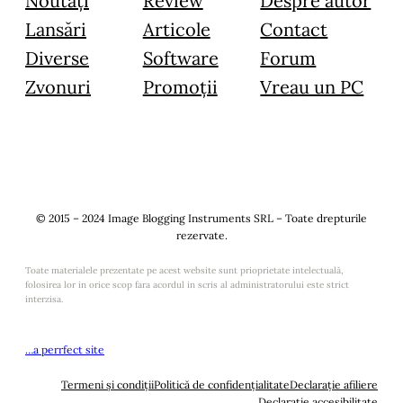
Noutăți
Review
Despre autor
Lansări
Articole
Contact
Diverse
Software
Forum
Zvonuri
Promoții
Vreau un PC
© 2015 – 2024 Image Blogging Instruments SRL – Toate drepturile
rezervate.
Toate materialele prezentate pe acest website sunt prioprietate intelectuală,
folosirea lor in orice scop fara acordul in scris al administratorului este strict
interzisa.
…a perrfect site
Termeni și condiții
Politică de confidențialitate
Declarație afiliere
Declarație accesibilitate