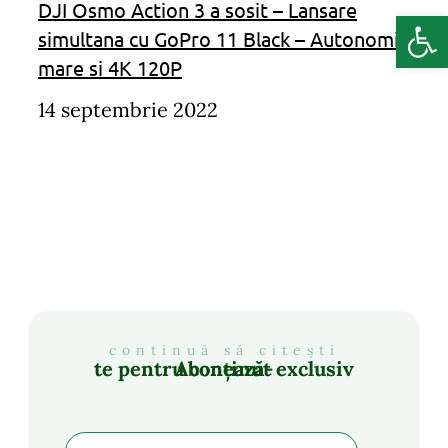
DJI Osmo Action 3 a sosit – Lansare
Deschide b
simultana cu GoPro 11 Black – Autonomie
mare si 4K 120P
14 septembrie 2022
continuă să citești
Abonează-te pentru conținut exclusiv