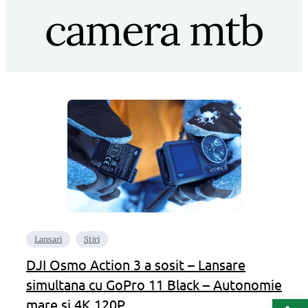
camera mtb
Lansari
Stiri
DJI Osmo Action 3 a sosit – Lansare
simultana cu GoPro 11 Black – Autonomie
Deschide b
mare si 4K 120P