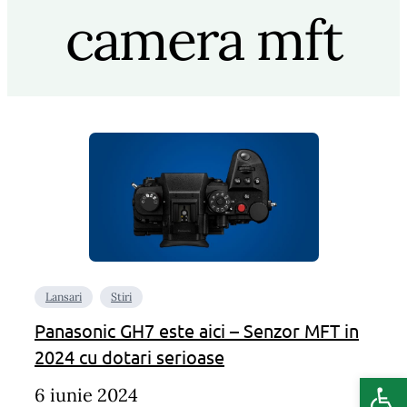
camera mft
Lansari
Stiri
Panasonic GH7 este aici – Senzor MFT in
2024 cu dotari serioase
Deschide b
6 iunie 2024