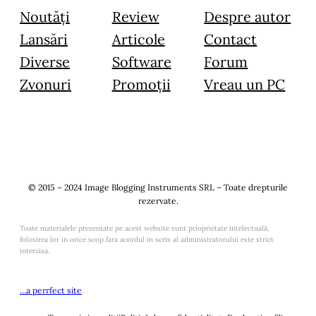
Noutăți
Review
Despre autor
Lansări
Articole
Contact
Diverse
Software
Forum
Zvonuri
Promoții
Vreau un PC
© 2015 – 2024 Image Blogging Instruments SRL – Toate drepturile
rezervate.
Toate materialele prezentate pe acest website sunt prioprietate intelectuală,
folosirea lor in orice scop fara acordul in scris al administratorului este strict
interzisa.
…a perrfect site