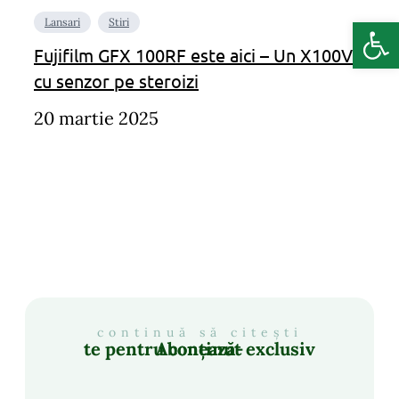
Deschide b
Lansari
Stiri
Fujifilm GFX 100RF este aici – Un X100VI
cu senzor pe steroizi
20 martie 2025
continuă să citești
Abonează-te pentru conținut exclusiv