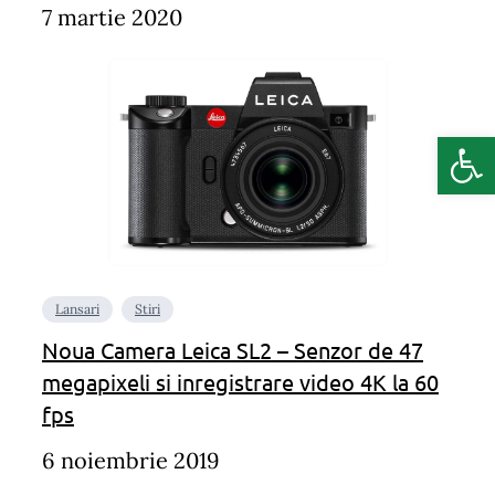
7 martie 2020
Deschide b
Lansari
Stiri
Noua Camera Leica SL2 – Senzor de 47
megapixeli si inregistrare video 4K la 60
fps
6 noiembrie 2019