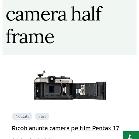
camera half
frame
Noutati
Stiri
Ricoh anunta camera pe film Pentax 17
Deschide b