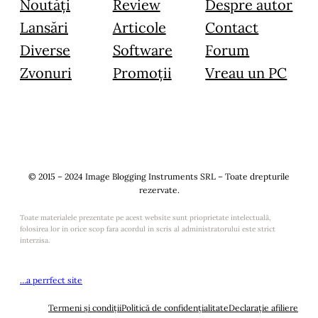
Noutăți
Review
Despre autor
Lansări
Articole
Contact
Diverse
Software
Forum
Zvonuri
Promoții
Vreau un PC
© 2015 – 2024 Image Blogging Instruments SRL – Toate drepturile
rezervate.
Toate materialele prezentate pe acest website sunt prioprietate intelectuală,
folosirea lor in orice scop fara acordul in scris al administratorului este strict
interzisa.
…a perrfect site
Termeni și condiții
Politică de confidențialitate
Declarație afiliere