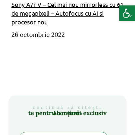
Sony A7r V – Cel mai nou mirrorless cu 61
Deschide b
de megapixeli – Autofocus cu AI si
procesor nou
26 octombrie 2022
continuă să citești
Abonează-te pentru conținut exclusiv