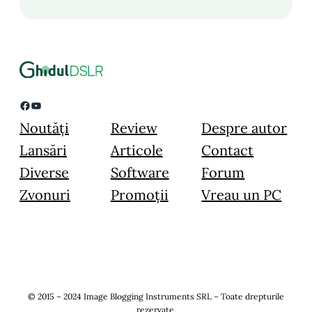
Facebook
YouTube
Noutăți
Review
Despre autor
Lansări
Articole
Contact
Diverse
Software
Forum
Zvonuri
Promoții
Vreau un PC
© 2015 – 2024 Image Blogging Instruments SRL – Toate drepturile
rezervate.