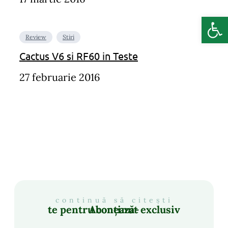
Deschide b
Review
Stiri
Cactus V6 si RF60 in Teste
27 februarie 2016
continuă să citești
Abonează-te pentru conținut exclusiv