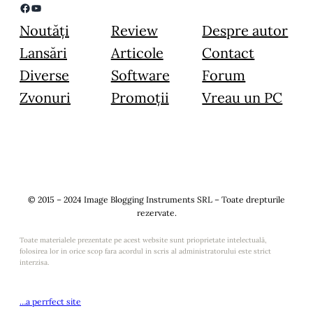
Facebook
YouTube
Noutăți
Review
Despre autor
Lansări
Articole
Contact
Diverse
Software
Forum
Zvonuri
Promoții
Vreau un PC
© 2015 – 2024 Image Blogging Instruments SRL – Toate drepturile
rezervate.
Toate materialele prezentate pe acest website sunt prioprietate intelectuală,
folosirea lor in orice scop fara acordul in scris al administratorului este strict
interzisa.
…a perrfect site