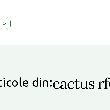
cactus r
ticole din: