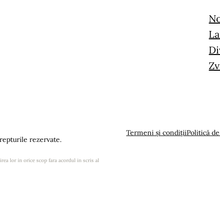
No
La
Di
Zv
Termeni și condiții
Politică de
epturile rezervate.
rea lor in orice scop fara acordul in scris al