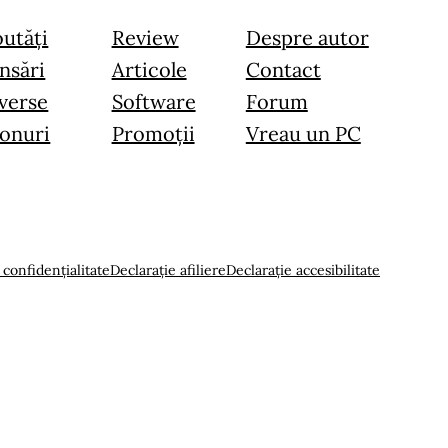
utăți
Review
Despre autor
nsări
Articole
Contact
verse
Software
Forum
onuri
Promoții
Vreau un PC
 confidențialitate
Declarație afiliere
Declarație accesibilitate