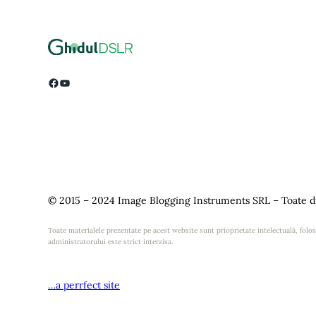
Facebook
YouTube
© 2015 – 2024 Image Blogging Instruments SRL – Toate dr
Toate materialele prezentate pe acest website sunt prioprietate intelectuală, folosi
administratorului este strict interzisa.
…a perrfect site