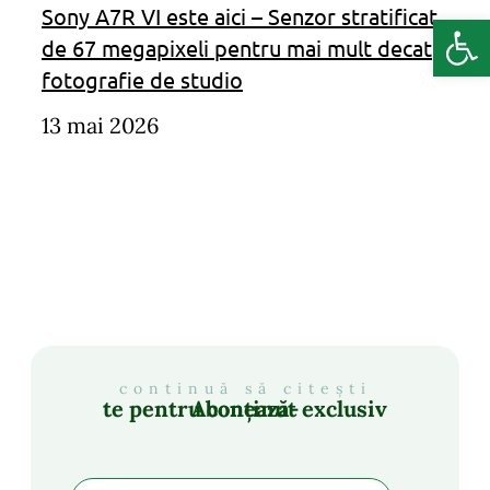
Sony A7R VI este aici – Senzor stratificat
Deschide b
de 67 megapixeli pentru mai mult decat
fotografie de studio
13 mai 2026
continuă să citești
Abonează-te pentru conținut exclusiv