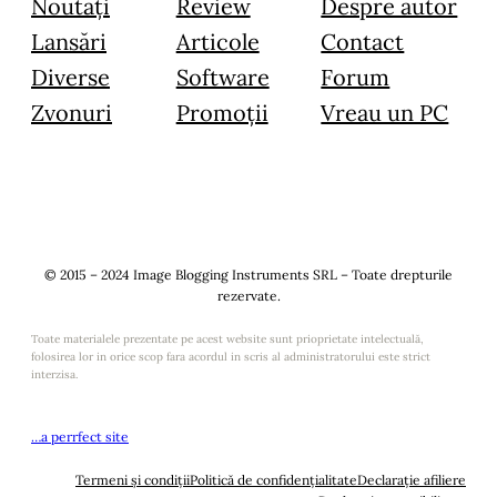
Noutăți
Review
Despre autor
Lansări
Articole
Contact
Diverse
Software
Forum
Zvonuri
Promoții
Vreau un PC
© 2015 – 2024 Image Blogging Instruments SRL – Toate drepturile
rezervate.
Toate materialele prezentate pe acest website sunt prioprietate intelectuală,
folosirea lor in orice scop fara acordul in scris al administratorului este strict
interzisa.
…a perrfect site
Termeni și condiții
Politică de confidențialitate
Declarație afiliere