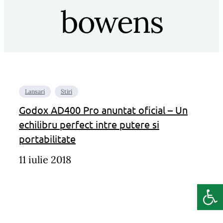
bowens
Lansari
Stiri
Godox AD400 Pro anuntat oficial – Un
echilibru perfect intre putere si
portabilitate
11 iulie 2018
Deschide b