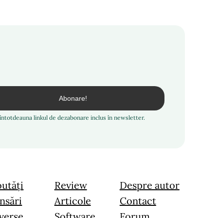
i întotdeauna linkul de dezabonare inclus în newsletter.
utăți
Review
Despre autor
nsări
Articole
Contact
verse
Software
Forum