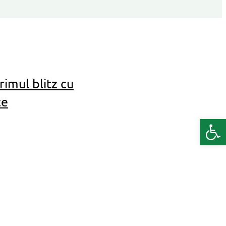
rimul blitz cu
ce
Deschide b