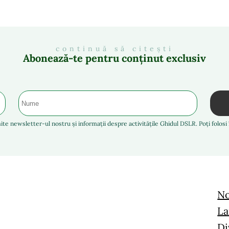
continuă să citești
Abonează-te pentru conținut exclusiv
ite newsletter-ul nostru și informații despre activitățile Ghidul DSLR. Poți folos
No
La
Di