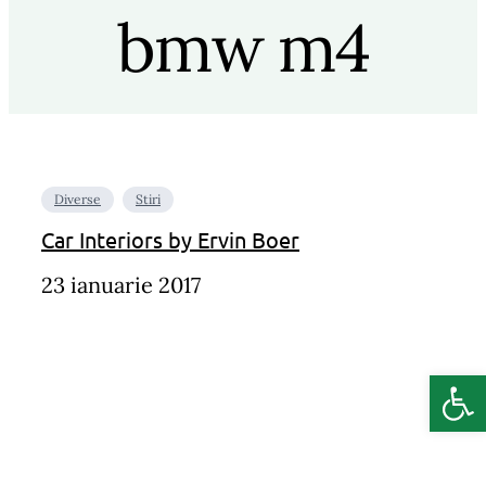
bmw m4
Diverse
Stiri
Car Interiors by Ervin Boer
23 ianuarie 2017
Deschide b