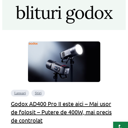
blituri godox
Lansari
Stiri
Godox AD400 Pro II este aici – Mai usor
de folosit – Putere de 400W, mai precis
de controlat
Deschide b