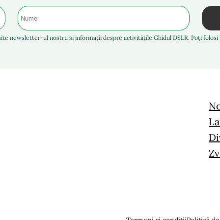
ite newsletter-ul nostru și informații despre activitățile Ghidul DSLR. Poți folos
No
La
Di
Zv