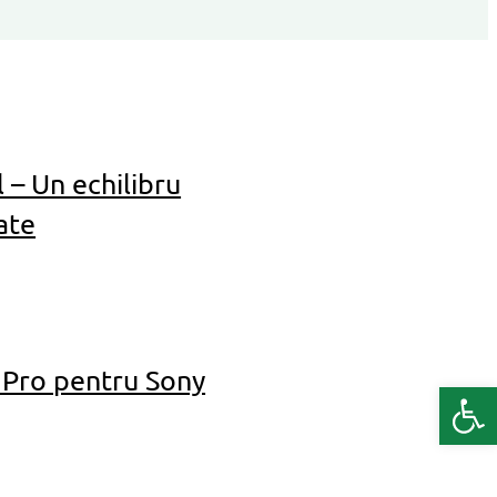
 – Un echilibru
ate
 Pro pentru Sony
Deschide b