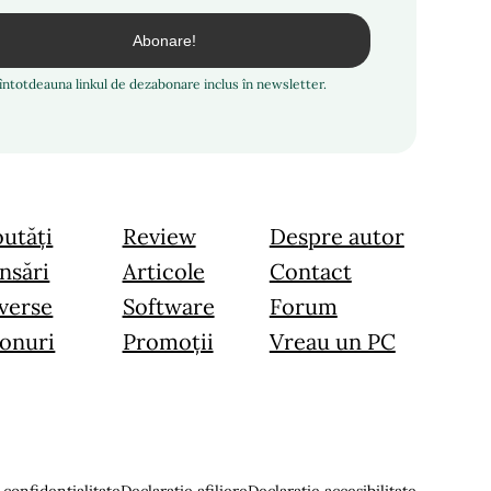
i întotdeauna linkul de dezabonare inclus în newsletter.
utăți
Review
Despre autor
nsări
Articole
Contact
verse
Software
Forum
onuri
Promoții
Vreau un PC