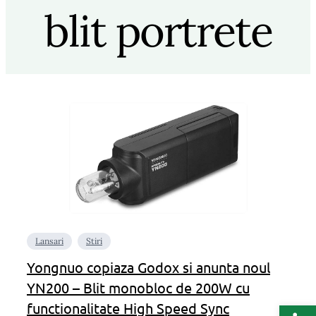
blit portrete
Lansari
Stiri
Yongnuo copiaza Godox si anunta noul
YN200 – Blit monobloc de 200W cu
Deschide b
functionalitate High Speed Sync