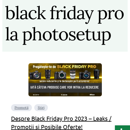
black friday pro
la photosetup
Promotii
Stiri
Despre Black Friday Pro 2023 – Leaks /
Deschide b
Promotii si Posibile Oferte!