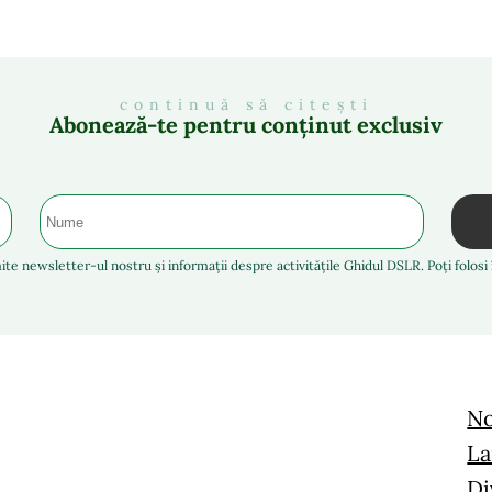
continuă să citești
Abonează-te pentru conținut exclusiv
ite newsletter-ul nostru și informații despre activitățile Ghidul DSLR. Poți folos
No
La
Di