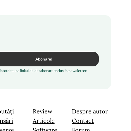
i întotdeauna linkul de dezabonare inclus în newsletter.
utăți
Review
Despre autor
nsări
Articole
Contact
verse
Software
Forum