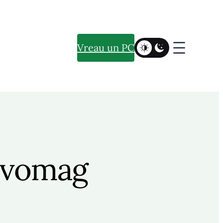
Vreau un PC
 evomag