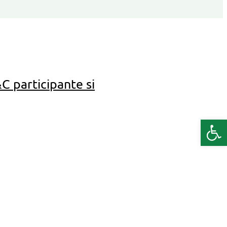
C participante si
Deschide b