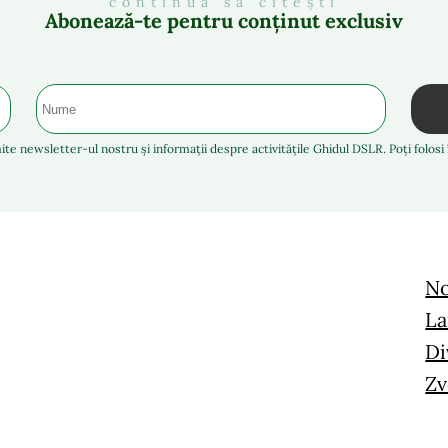
continuă să citești
Abonează-te pentru conținut exclusiv
ite newsletter-ul nostru și informații despre activitățile Ghidul DSLR. Poți folos
No
La
Di
Zv