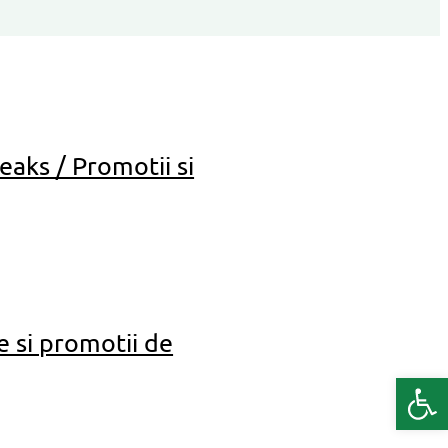
eaks / Promotii si
e si promotii de
Deschide b