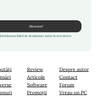
i întotdeauna linkul de dezabonare inclus în newsletter.
utăți
Review
Despre autor
nsări
Articole
Contact
verse
Software
Forum
onuri
Promoții
Vreau un PC