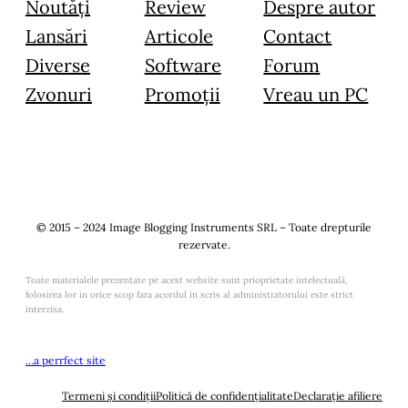
Noutăți
Review
Despre autor
Lansări
Articole
Contact
Diverse
Software
Forum
Zvonuri
Promoții
Vreau un PC
© 2015 – 2024 Image Blogging Instruments SRL – Toate drepturile
rezervate.
Toate materialele prezentate pe acest website sunt prioprietate intelectuală,
folosirea lor in orice scop fara acordul in scris al administratorului este strict
interzisa.
…a perrfect site
Termeni și condiții
Politică de confidențialitate
Declarație afiliere