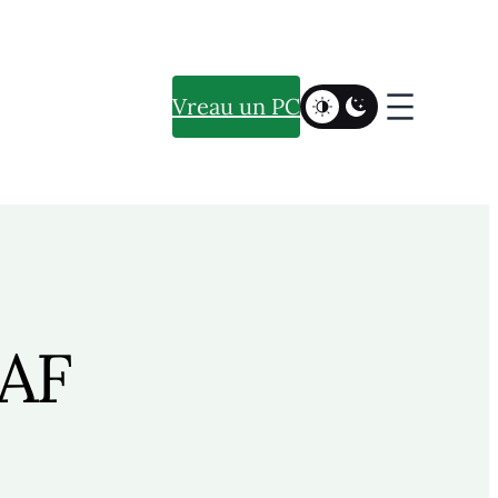
Vreau un PC
 AF