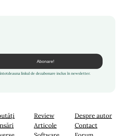
i întotdeauna linkul de dezabonare inclus în newsletter.
utăți
Review
Despre autor
nsări
Articole
Contact
verse
Software
Forum