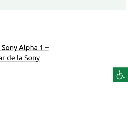
l Sony Alpha 1 –
ar de la Sony
Deschide b