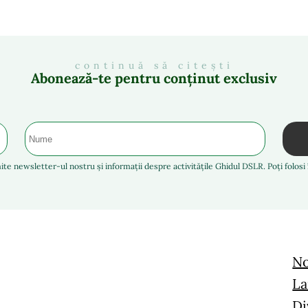
continuă să citești
Abonează-te pentru conținut exclusiv
ite newsletter-ul nostru și informații despre activitățile Ghidul DSLR. Poți folos
No
La
Di