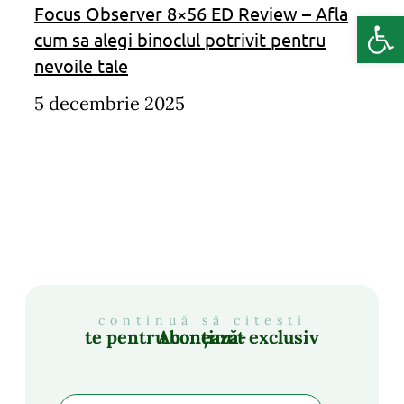
Focus Observer 8×56 ED Review – Afla
Deschide b
cum sa alegi binoclul potrivit pentru
nevoile tale
5 decembrie 2025
continuă să citești
Abonează-te pentru conținut exclusiv