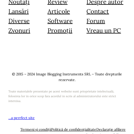
Noutăți
Review
Despre autor
Lansări
Articole
Contact
Diverse
Software
Forum
Zvonuri
Promoții
Vreau un PC
© 2015 – 2024 Image Blogging Instruments SRL – Toate drepturile
rezervate.
Toate materialele prezentate pe acest website sunt prioprietate intelectuală,
folosirea lor in orice scop fara acordul in scris al administratorului este strict
interzisa.
…a perrfect site
Termeni și condiții
Politică de confidențialitate
Declarație afiliere