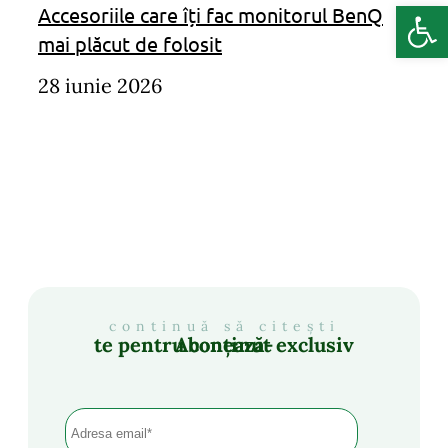
Deschide b
Accesoriile care îți fac monitorul BenQ
mai plăcut de folosit
28 iunie 2026
continuă să citești
Abonează-te pentru conținut exclusiv