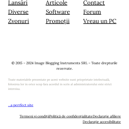
Lansări
Articole
Contact
Diverse
Software
Forum
Zvonuri
Promoții
Vreau un PC
© 2015 – 2024 Image Blogging Instruments SRL – Toate drepturile
rezervate.
Toate materialele prezentate pe acest website sunt prioprietate intelectuală,
folosirea lor in orice scop fara acordul in scris al administratorului este strict
interzisa.
…a perrfect site
Termeni și condiții
Politică de confidențialitate
Declarație afiliere
Declarație accesibilitate