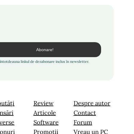
i întotdeauna linkul de dezabonare inclus în newsletter.
utăți
Review
Despre autor
nsări
Articole
Contact
verse
Software
Forum
onuri
Promoții
Vreau un PC