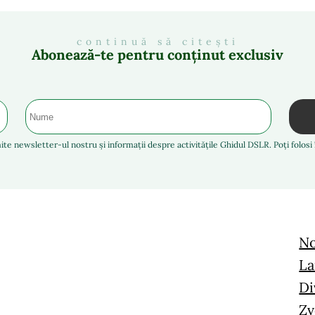
continuă să citești
Abonează-te pentru conținut exclusiv
ite newsletter-ul nostru și informații despre activitățile Ghidul DSLR. Poți folos
No
La
Di
Zv