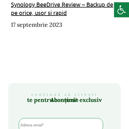
Deschide b
Synology BeeDrive Review – Backup de
pe orice, usor si rapid
17 septembrie 2023
continuă să citești
Abonează-te pentru conținut exclusiv