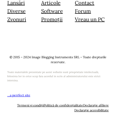
Lansări
Articole
Contact
Diverse
Software
Forum
Zvonuri
Promoții
Vreau un PC
© 2015 – 2024 Image Blogging Instruments SRL – Toate drepturile
rezervate.
Toate materialele prezentate pe acest website sunt prioprietate intelectuală,
folosirea lor in orice scop fara acordul in scris al administratorului este strict
interzisa.
…a perrfect site
Termeni și condiții
Politică de confidențialitate
Declarație afiliere
Declarație accesibilitate