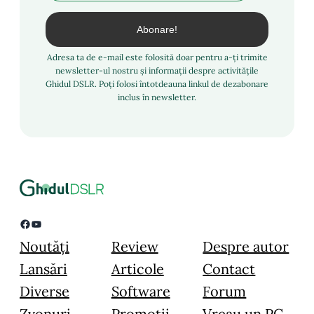
Adresa ta de e-mail este folosită doar pentru a-ți trimite
newsletter-ul nostru și informații despre activitățile
Ghidul DSLR. Poți folosi întotdeauna linkul de dezabonare
inclus în newsletter.
Facebook
YouTube
Noutăți
Review
Despre autor
Lansări
Articole
Contact
Diverse
Software
Forum
Zvonuri
Promoții
Vreau un PC