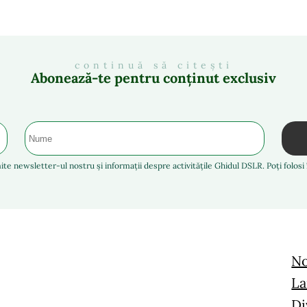
continuă să citești
Abonează-te pentru conținut exclusiv
ite newsletter-ul nostru și informații despre activitățile Ghidul DSLR. Poți folos
No
La
Di