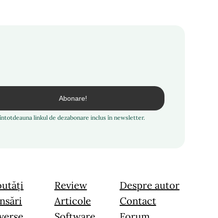
i întotdeauna linkul de dezabonare inclus în newsletter.
utăți
Review
Despre autor
nsări
Articole
Contact
verse
Software
Forum