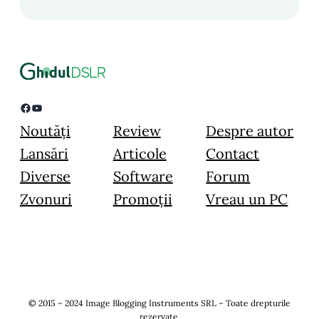
Facebook
YouTube
Noutăți
Review
Despre autor
Lansări
Articole
Contact
Diverse
Software
Forum
Zvonuri
Promoții
Vreau un PC
© 2015 – 2024 Image Blogging Instruments SRL – Toate drepturile
rezervate.