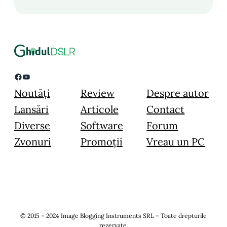
Facebook
YouTube
Noutăți
Review
Despre autor
Lansări
Articole
Contact
Diverse
Software
Forum
Zvonuri
Promoții
Vreau un PC
© 2015 – 2024 Image Blogging Instruments SRL – Toate drepturile
rezervate.