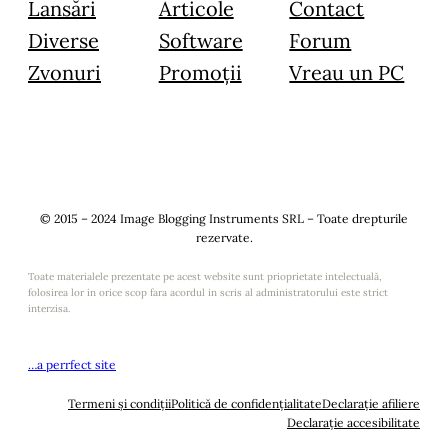
Lansări
Articole
Contact
Diverse
Software
Forum
Zvonuri
Promoții
Vreau un PC
© 2015 – 2024 Image Blogging Instruments SRL – Toate drepturile
rezervate.
Toate materialele prezentate pe acest website sunt prioprietate intelectuală,
folosirea lor in orice scop fara acordul in scris al administratorului este strict
interzisa.
…a perrfect site
Termeni și condiții
Politică de confidențialitate
Declarație afiliere
Declarație accesibilitate