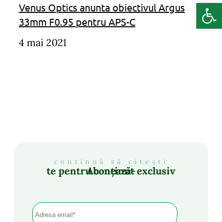
Deschide b
Venus Optics anunta obiectivul Argus
33mm F0.95 pentru APS-C
4 mai 2021
continuă să citești
Abonează-te pentru conținut exclusiv