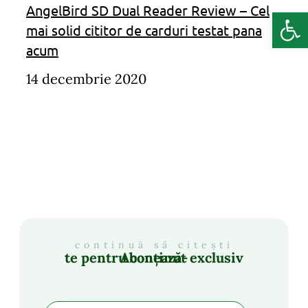
AngelBird SD Dual Reader Review – Cel
Deschide b
mai solid cititor de carduri testat pana
acum
14 decembrie 2020
continuă să citești
Abonează-te pentru conținut exclusiv