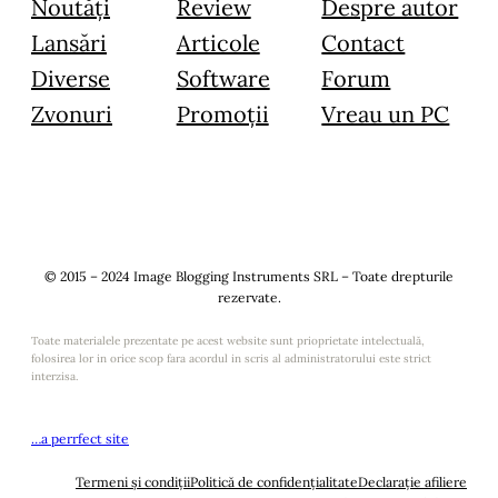
Noutăți
Review
Despre autor
Lansări
Articole
Contact
Diverse
Software
Forum
Zvonuri
Promoții
Vreau un PC
© 2015 – 2024 Image Blogging Instruments SRL – Toate drepturile
rezervate.
Toate materialele prezentate pe acest website sunt prioprietate intelectuală,
folosirea lor in orice scop fara acordul in scris al administratorului este strict
interzisa.
…a perrfect site
Termeni și condiții
Politică de confidențialitate
Declarație afiliere