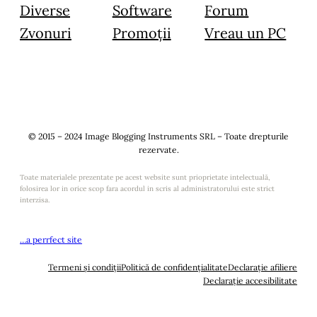
Diverse
Software
Forum
Zvonuri
Promoții
Vreau un PC
© 2015 – 2024 Image Blogging Instruments SRL – Toate drepturile
rezervate.
Toate materialele prezentate pe acest website sunt prioprietate intelectuală,
folosirea lor in orice scop fara acordul in scris al administratorului este strict
interzisa.
…a perrfect site
Termeni și condiții
Politică de confidențialitate
Declarație afiliere
Declarație accesibilitate