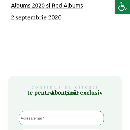
Deschide b
Albums 2020 si Red Albums
2 septembrie 2020
continuă să citești
Abonează-te pentru conținut exclusiv