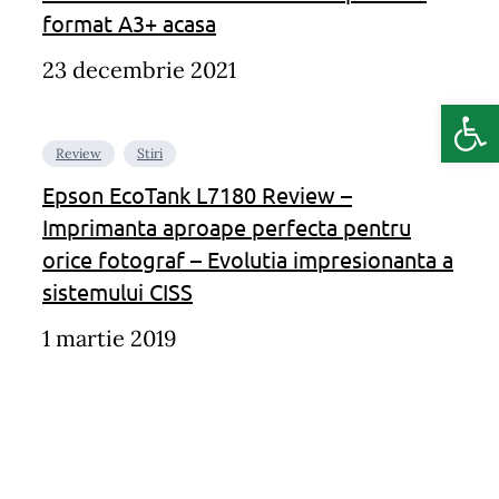
format A3+ acasa
23 decembrie 2021
Deschide b
Review
Stiri
Epson EcoTank L7180 Review –
Imprimanta aproape perfecta pentru
orice fotograf – Evolutia impresionanta a
sistemului CISS
1 martie 2019