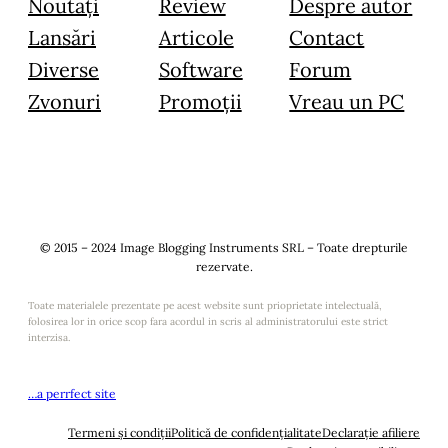
Noutăți
Review
Despre autor
Lansări
Articole
Contact
Diverse
Software
Forum
Zvonuri
Promoții
Vreau un PC
© 2015 – 2024 Image Blogging Instruments SRL – Toate drepturile
rezervate.
Toate materialele prezentate pe acest website sunt prioprietate intelectuală,
folosirea lor in orice scop fara acordul in scris al administratorului este strict
interzisa.
…a perrfect site
Termeni și condiții
Politică de confidențialitate
Declarație afiliere