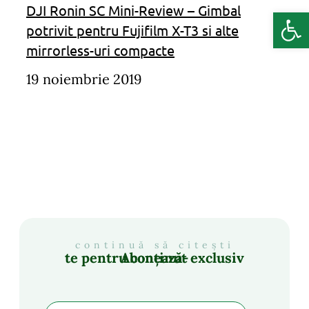
DJI Ronin SC Mini-Review – Gimbal
Deschide b
potrivit pentru Fujifilm X-T3 si alte
mirrorless-uri compacte
19 noiembrie 2019
continuă să citești
Abonează-te pentru conținut exclusiv