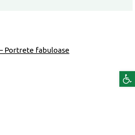
– Portrete fabuloase
Deschide b