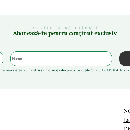
continuă să citești
Abonează-te pentru conținut exclusiv
ite newsletter-ul nostru și informații despre activitățile Ghidul DSLR. Poți folos
No
La
Di