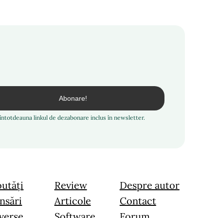
i întotdeauna linkul de dezabonare inclus în newsletter.
utăți
Review
Despre autor
nsări
Articole
Contact
verse
Software
Forum